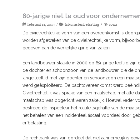
80-jarige niet te oud voor onderneme
februari 13, 2019
Inkomstenbelasting
1042
De civielrechtelijke vorm van een overeenkomst is door
worden afgeweken van de civielrechtelijke vorm, bijvoor
gegeven dan de werkelijke gang van zaken.
Een landbouwer staakte in 2000 op 69-jarige leeftijd zi
de dochter en schoonzoon van de landbouwer, die de on
jarige leeftijd met zijn dochter en schoonzoon een maats
werd geëxploiteerd. De pachtovereenkomst werd beëindi
Civielrechtelijk was sprake van een maatschap, met alle
maatschap was opgericht waren zakelijk. Hoewel vader vo
bestreed de inspecteur het realiteitsgehalte van de maat
het behalen van een incidenteel fiscaal voordeel door ge
erfbelasting.
De rechtbank was van oordeel dat niet aannemelijk is ge