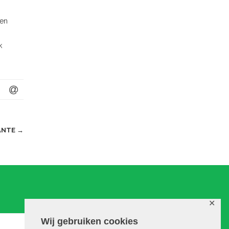
ben
k
TANTE
→
✕
Wij gebruiken cookies