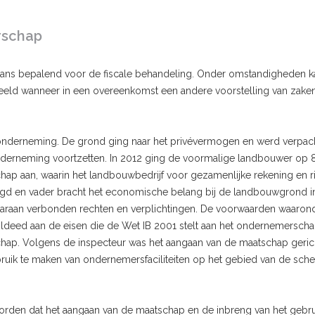
rschap
gaans bepalend voor de fiscale behandeling. Onder omstandigheden k
beeld wanneer in een overeenkomst een andere voorstelling van zake
jn onderneming. De grond ging naar het privévermogen en werd verpac
derneming voortzetten. In 2012 ging de voormalige landbouwer op 
chap aan, waarin het landbouwbedrijf voor gezamenlijke rekening en r
gd en vader bracht het economische belang bij de landbouwgrond i
 daaraan verbonden rechten en verplichtingen. De voorwaarden waaron
ldeed aan de eisen die de Wet IB 2001 stelt aan het ondernemerscha
schap. Volgens de inspecteur was het aangaan van de maatschap geric
bruik te maken van ondernemersfaciliteiten op het gebied van de sch
worden dat het aangaan van de maatschap en de inbreng van het gebru