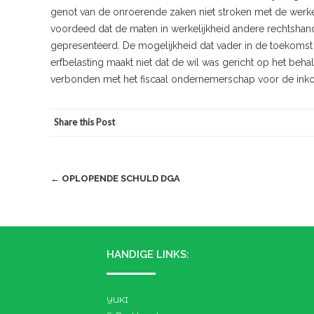
genot van de onroerende zaken niet stroken met de werkeli
voordeed dat de maten in werkelijkheid andere rechtsha
gepresenteerd. De mogelijkheid dat vader in de toekomst g
erfbelasting maakt niet dat de wil was gericht op het behal
verbonden met het fiscaal ondernemerschap voor de inko
Share this Post
Post
←
OPLOPENDE SCHULD DGA
navigation
HANDIGE LINKS:
YUKI