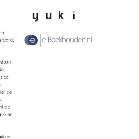
an
n wordt
ht aan
80-
isico
n.
der de
p,
ht op
enk- en
ik en