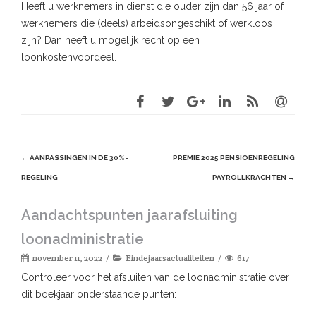
Heeft u werknemers in dienst die ouder zijn dan 56 jaar of
werknemers die (deels) arbeidsongeschikt of werkloos
zijn? Dan heeft u mogelijk recht op een
loonkostenvoordeel.
Post
←
AANPASSINGEN IN DE 30%-
PREMIE 2025 PENSIOENREGELING
navigation
REGELING
PAYROLLKRACHTEN
→
Aandachtspunten jaarafsluiting
loonadministratie
november 11, 2022
Eindejaarsactualiteiten
617
Controleer voor het afsluiten van de loonadministratie over
dit boekjaar onderstaande punten: