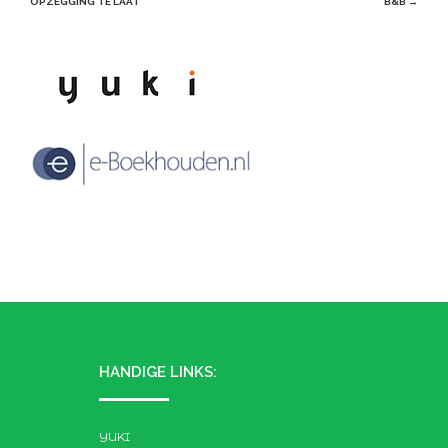
navigation
OPZEGGING TE LAAT
B&B
→
HANDIGE LINKS:
YUKI