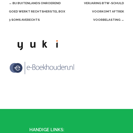
Post
←
BIJ BUITENLANDS ONROEREND
VERJARING BTW-SCHULD
navigation
GOED WERKT RECHTSHERSTEL BOX
VOORKOMT AFTREK
3 SOMS AVERECHTS
VOORBELASTING
→
HANDIGE LINKS: