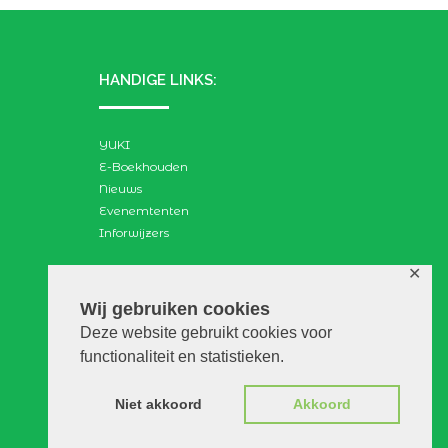
HANDIGE LINKS:
YUKI
E-Boekhouden
Nieuws
Evenemtenten
Inforwijzers
✕
ZOEKEN:
Wij gebruiken cookies
Deze website gebruikt cookies voor
Search
functionaliteit en statistieken.
for:
Niet akkoord
Akkoord
© VGAdvies |
Voorwaarden
|
Privacy
|
Disclaimer
|
WebScapes.nl