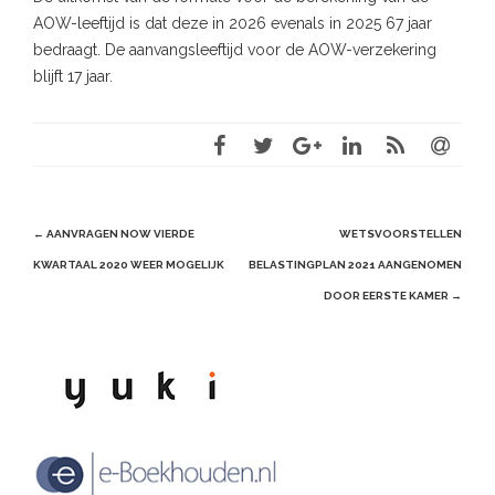
AOW-leeftijd is dat deze in 2026 evenals in 2025 67 jaar
bedraagt. De aanvangsleeftijd voor de AOW-verzekering
blijft 17 jaar.
Post
←
AANVRAGEN NOW VIERDE
WETSVOORSTELLEN
navigation
KWARTAAL 2020 WEER MOGELIJK
BELASTINGPLAN 2021 AANGENOMEN
DOOR EERSTE KAMER
→