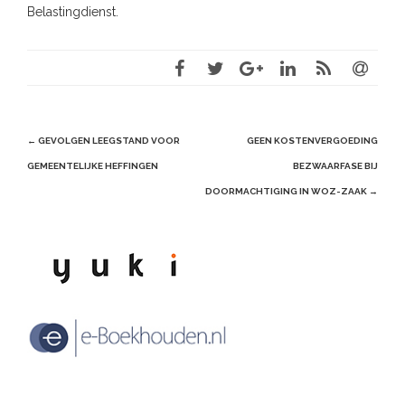
Belastingdienst.
Post
←
GEVOLGEN LEEGSTAND VOOR
GEEN KOSTENVERGOEDING
navigation
GEMEENTELIJKE HEFFINGEN
BEZWAARFASE BIJ
DOORMACHTIGING IN WOZ-ZAAK
→