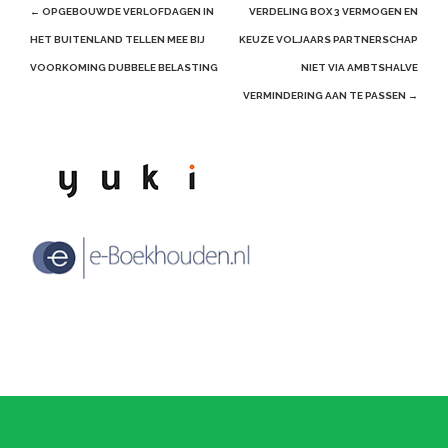
Post
←
OPGEBOUWDE VERLOFDAGEN IN
VERDELING BOX 3 VERMOGEN EN
navigation
HET BUITENLAND TELLEN MEE BIJ
KEUZE VOLJAARS PARTNERSCHAP
VOORKOMING DUBBELE BELASTING
NIET VIA AMBTSHALVE
VERMINDERING AAN TE PASSEN
→