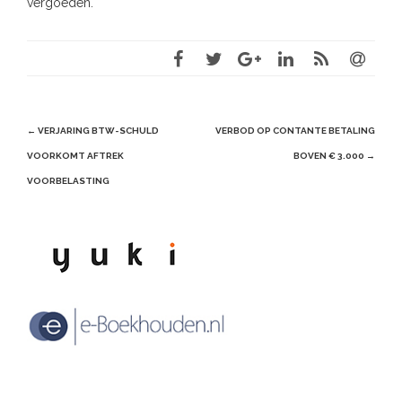
vergoeden.
Post
←
VERJARING BTW-SCHULD
VERBOD OP CONTANTE BETALING
navigation
VOORKOMT AFTREK
BOVEN € 3.000
→
VOORBELASTING