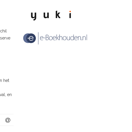
chil
eserve
n het
val, en