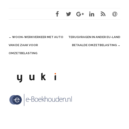
Post
←
WOON-WERKVERKEER MET AUTO
TERUGVRAGEN IN ANDER EU-LAND
navigation
VAN DE ZAAK VOOR
BETAALDE OMZETBELASTING
→
OMZETBELASTING