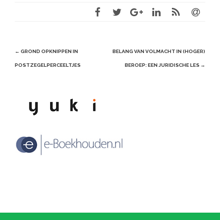
Post
←
GROND OPKNIPPEN IN
BELANG VAN VOLMACHT IN (HOGER)
navigation
POSTZEGELPERCEELTJES
BEROEP: EEN JURIDISCHE LES
→