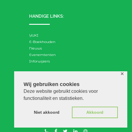
HANDIGE LINKS:
YUKI
E-Boekhouden
Nieuws
Evenemtenten
Inforwijzers
✕
ZOEKEN:
Wij gebruiken cookies
Deze website gebruikt cookies voor
Search
functionaliteit en statistieken.
for:
Niet akkoord
Akkoord
© VGAdvies |
Voorwaarden
|
Privacy
|
Disclaimer
|
WebScapes.nl