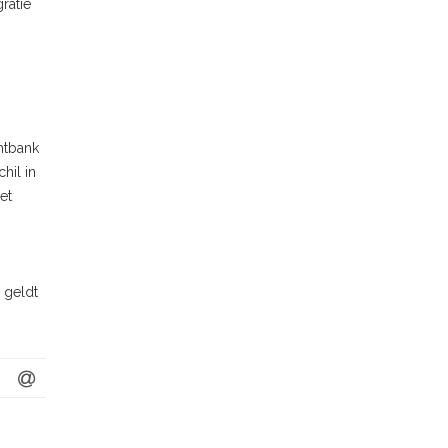
ratie
.
,
htbank
hil in
et
 geldt