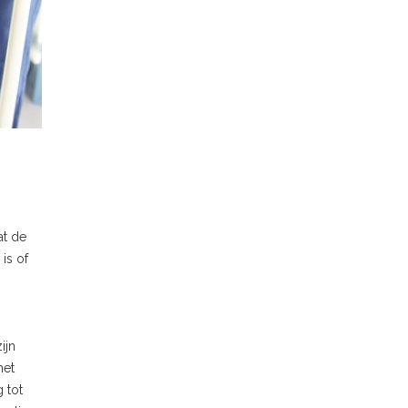
at de
is of
ijn
het
 tot