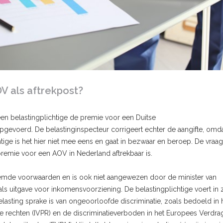
V als aftrekpost?
t een belastingplichtige de premie voor een Duitse
pgevoerd. De belastinginspecteur corrigeert echter de aangifte, omd
htige is het hier niet mee eens en gaat in bezwaar en beroep. De vraag 
premie voor een AOV in Nederland aftrekbaar is.
oemde voorwaarden en is ook niet aangewezen door de minister van
als uitgave voor inkomensvoorziening. De belastingplichtige voert in z
lasting sprake is van ongeoorloofde discriminatie, zoals bedoeld in 
ke rechten (IVPR) en de discriminatieverboden in het Europees Verdrag