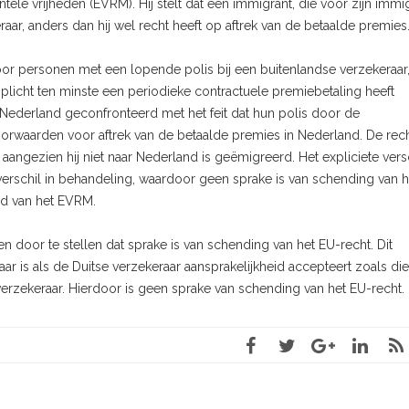
e vrijheden (EVRM). Hij stelt dat een immigrant, die vóór zijn immig
aar, anders dan hij wel recht heeft op aftrek van de betaalde premies
or personen met een lopende polis bij een buitenlandse verzekeraar
plicht ten minste een periodieke contractuele premiebetaling heeft
ederland geconfronteerd met het feit dat hun polis door de
voorwaarden voor aftrek van de betaalde premies in Nederland. De rec
aangezien hij niet naar Nederland is geëmigreerd. Het expliciete versc
erschil in behandeling, waardoor geen sprake is van schending van h
od van het EVRM.
en door te stellen dat sprake is van schending van het EU-recht. Dit
 is als de Duitse verzekeraar aansprakelijkheid accepteert zoals die
rzekeraar. Hierdoor is geen sprake van schending van het EU-recht.