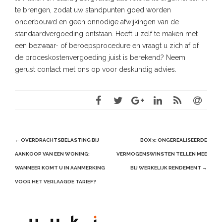
te brengen, zodat uw standpunten goed worden
onderbouwd en geen onnodige afwijkingen van de
standaardvergoeding ontstaan. Heeft u zelf te maken met
een bezwaar- of beroepsprocedure en vraagt u zich af of
de proceskostenvergoeding juist is berekend? Neem
gerust contact met ons op voor deskundig advies.
Post
←
OVERDRACHTSBELASTING BIJ
BOX 3: ONGEREALISEERDE
navigation
AANKOOP VAN EEN WONING:
VERMOGENSWINSTEN TELLEN MEE
WANNEER KOMT U IN AANMERKING
BIJ WERKELIJK RENDEMENT
→
VOOR HET VERLAAGDE TARIEF?