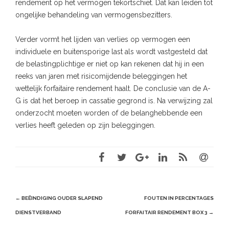
rendement op het vermogen tekortschiet. Dat kan leiden tot
ongelijke behandeling van vermogensbezitters.
Verder vormt het lijden van verlies op vermogen een
individuele en buitensporige last als wordt vastgesteld dat
de belastingplichtige er niet op kan rekenen dat hij in een
reeks van jaren met risicomijdende beleggingen het
wettelijk forfaitaire rendement haalt. De conclusie van de A-
G is dat het beroep in cassatie gegrond is. Na verwijzing zal
onderzocht moeten worden of de belanghebbende een
verlies heeft geleden op zijn beleggingen.
Post
←
BEËINDIGING OUDER SLAPEND
FOUTEN IN PERCENTAGES
navigation
DIENSTVERBAND
FORFAITAIR RENDEMENT BOX 3
→