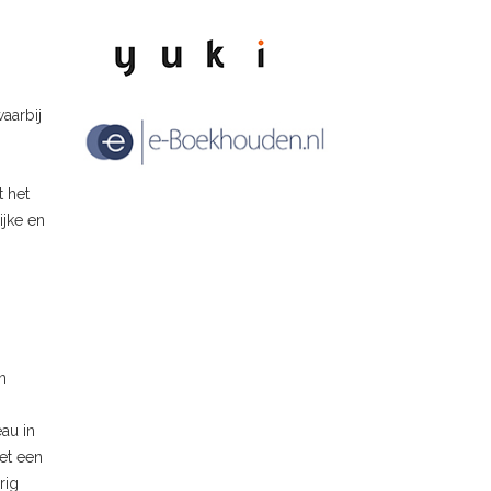
aarbij
t het
ijke en
n
au in
met een
rig