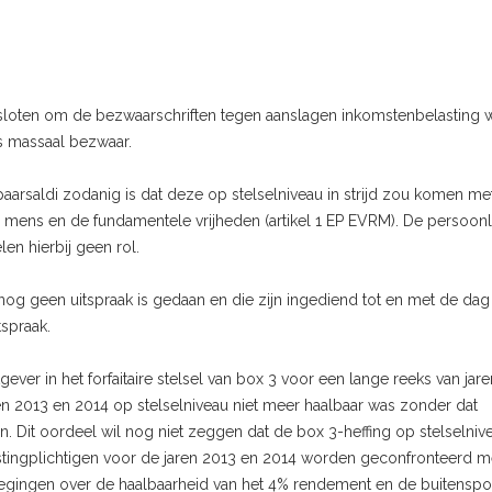
besloten om de bezwaarschriften tegen aanslagen inkomstenbelasting w
ls massaal bezwaar.
aarsaldi zodanig is dat deze op stelselniveau in strijd zou komen me
mens en de fundamentele vrijheden (artikel 1 EP EVRM). De persoonl
en hierbij geen rol.
og geen uitspraak is gedaan en die zijn ingediend tot en met de dag
spraak.
ver in het forfaitaire stelsel van box 3 voor een lange reeks van jare
n 2013 en 2014 op stelselniveau niet meer haalbaar was zonder dat
n. Dit oordeel wil nog niet zeggen dat de box 3-heffing op stelselnive
belastingplichtigen voor de jaren 2013 en 2014 worden geconfronteerd 
gingen over de haalbaarheid van het 4% rendement en de buitenspo