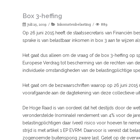
Box 3-heffing
juli 25, 2019
Inkomstenbelasting
889
Op 26 juni 2015 heeft de staatssecretaris van Financiën 
sprake is van belastbaar inkomen in box 3 aan te wijzen a
Het gaat dus alleen om de vraag of de box 3-heffing op sp
Europese Verdrag tot bescherming van de rechten van de 
individuele omstandigheden van de belastingplichtige spel
Het gaat om de bezwaarschriften waarop op 26 juni 2015 n
voorafgaande aan de dagtekening van deze collectieve uit
De Hoge Raad is van oordeel dat het destijds door de wetge
veronderstelde (nominale) rendement van 4% voor de jare
belastingplichtigen daar (veel) risico voor hoeven te neme
strijd is met artikel 1 EP EVRM. Daarvoor is vereist dat 
zogenoemde buitensporig zware last. Gelet op de overwe