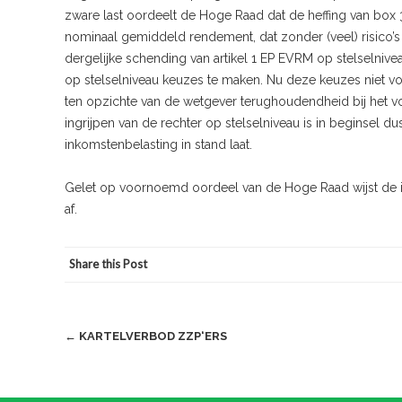
zware last oordeelt de Hoge Raad dat de heffing van box 
nominaal gemiddeld rendement, dat zonder (veel) risico’s 
dergelijke schending van artikel 1 EP EVRM op stelselnive
op stelselniveau keuzes te maken. Nu deze keuzes niet voldo
ten opzichte van de wetgever terughoudendheid bij het vo
ingrijpen van de rechter op stelselniveau is in beginsel 
inkomstenbelasting in stand laat.
Gelet op voornoemd oordeel van de Hoge Raad wijst de i
af.
Share this Post
Post
←
KARTELVERBOD ZZP‘ERS
navigation