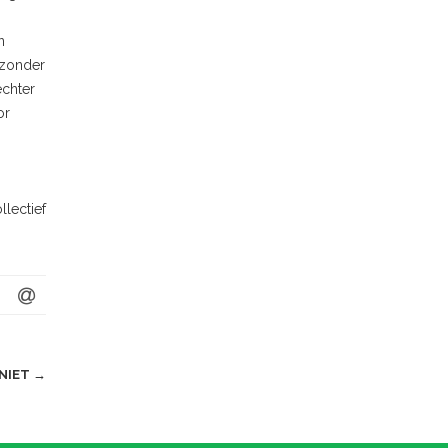
n
 zonder
echter
or
lectief
 NIET
→