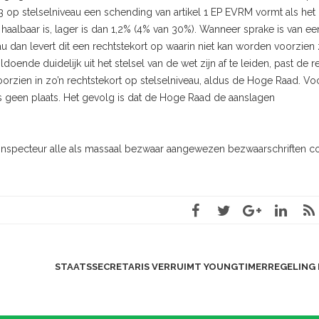
3 op stelselniveau een schending van artikel 1 EP EVRM vormt als het
haalbaar is, lager is dan 1,2% (4% van 30%). Wanneer sprake is van ee
au dan levert dit een rechtstekort op waarin niet kan worden voorzien
ende duidelijk uit het stelsel van de wet zijn af te leiden, past de r
orzien in zo’n rechtstekort op stelselniveau, aldus de Hoge Raad. Vo
dus geen plaats. Het gevolg is dat de Hoge Raad de aanslagen
nspecteur alle als massaal bezwaar aangewezen bezwaarschriften col
STAATSSECRETARIS VERRUIMT YOUNGTIMERREGELING