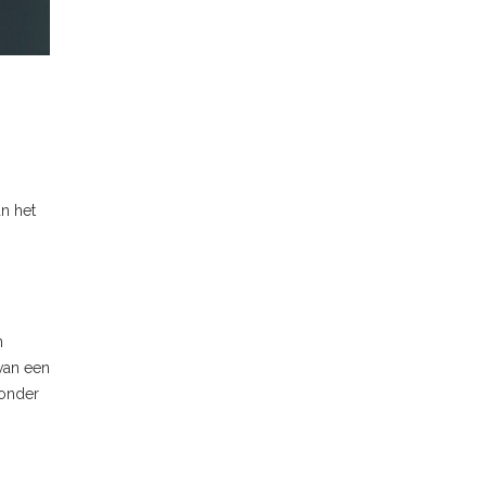
n het
n
 van een
 onder