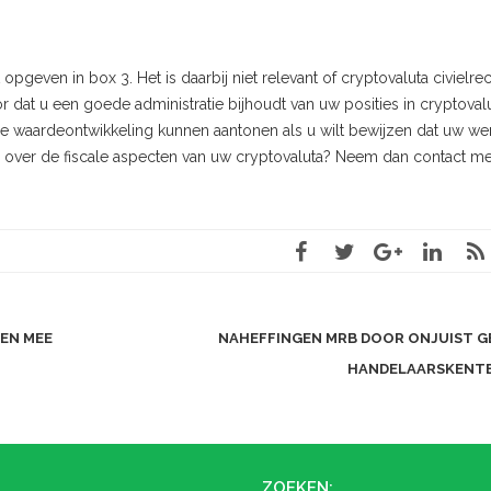
pgeven in box 3. Het is daarbij niet relevant of cryptovaluta civielrec
dat u een goede administratie bijhoudt van uw posities in cryptovalu
e waardeontwikkeling kunnen aantonen als u wilt bewijzen dat uw wer
t u over de fiscale aspecten van uw cryptovaluta? Neem dan contact m
EN MEE
NAHEFFINGEN MRB DOOR ONJUIST G
HANDELAARSKENT
ZOEKEN: