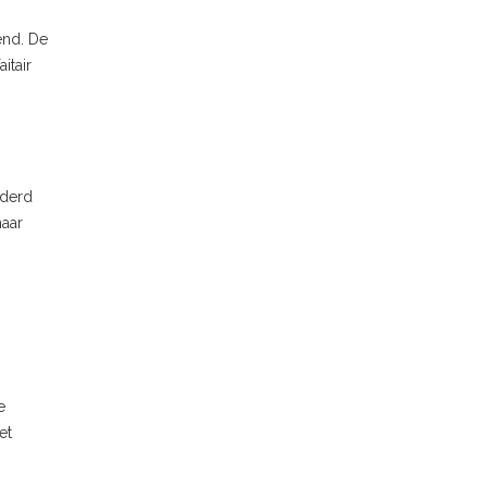
end. De
itair
nderd
haar
e
et