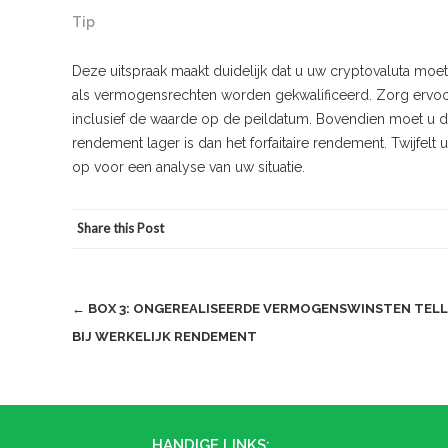
Tip
Deze uitspraak maakt duidelijk dat u uw cryptovaluta moet o
als vermogensrechten worden gekwalificeerd. Zorg ervoor 
inclusief de waarde op de peildatum. Bovendien moet u d
rendement lager is dan het forfaitaire rendement. Twijfel
op voor een analyse van uw situatie.
Share this Post
Post
←
BOX 3: ONGEREALISEERDE VERMOGENSWINSTEN TELL
BIJ WERKELIJK RENDEMENT
navigation
HANDIGE LINKS: