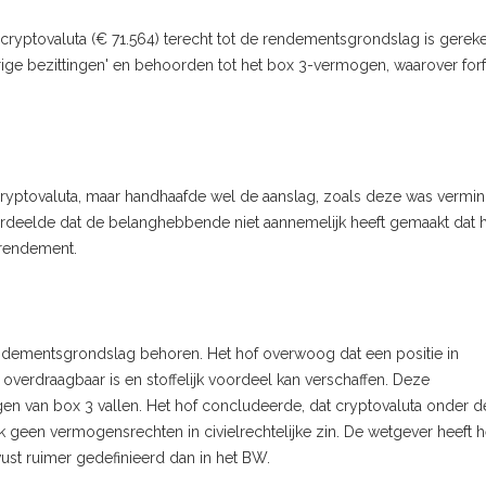
cryptovaluta (€ 71.564) terecht tot de rendementsgrondslag is gerek
ge bezittingen' en behoorden tot het box 3-vermogen, waarover forfa
n cryptovaluta, maar handhaafde wel de aanslag, zoals deze was vermi
ordeelde dat de belanghebbende niet aannemelijk heeft gemaakt dat 
e rendement.
endementsgrondslag behoren. Het hof overwoog dat een positie in
erdraagbaar is en stoffelijk voordeel kan verschaffen. Deze
en van box 3 vallen. Het hof concludeerde, dat cryptovaluta onder d
k geen vermogensrechten in civielrechtelijke zin. De wetgever heeft h
st ruimer gedefinieerd dan in het BW.