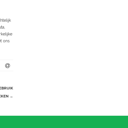
htelijk
ta,
kelijke
et ons
EBRUIK
EKEN
→