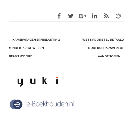
Post
←
KAMERVRAGEN ERFBELASTING
WETSVOORSTEL BETAALD
navigation
MINDERJARIGE WEZEN
OUDERSCHAPSVERLOF
BEANTWOORD
AANGENOMEN
→