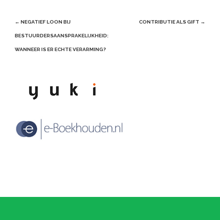
Post
←
NEGATIEF LOON BIJ
CONTRIBUTIE ALS GIFT
→
navigation
BESTUURDERSAANSPRAKELIJKHEID:
WANNEER IS ER ECHTE VERARMING?