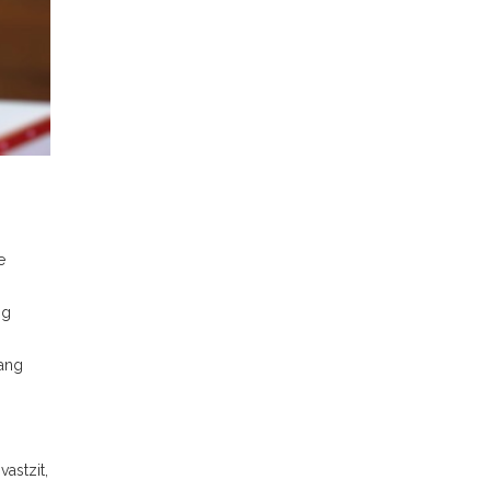
e
ng
vang
astzit,