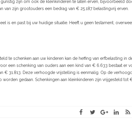
l gunstig zijn om ook de kleinkinderen te laten erven, bijvoorbeeld do
an van zijn grootouders een bedrag van € 25.187 belastingvrij erven.
el is en past bij uw huidige situatie. Heeft u geen testament, overwe
eld te schenken aan uw kinderen kan de heffing van erfbelasting in d
g voor een schenking van ouders aan een kind van € 6.633 bestaat er v
van € 31.813. Deze verhoogde vrijstelling is eenmalig. Op de verhoog
ep worden gedaan. Schenkingen aan kleinkinderen zijn vrijgesteld tot 