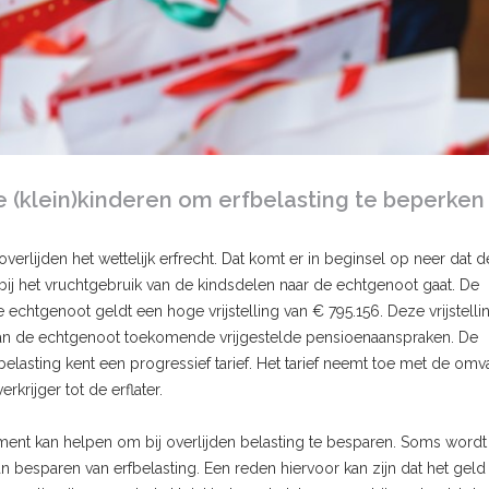
 (klein)kinderen om erfbelasting te beperken
verlijden het wettelijk erfrecht. Dat komt er in beginsel op neer dat d
bij het vruchtgebruik van de kindsdelen naar de echtgenoot gaat. De
echtgenoot geldt een hoge vrijstelling van € 795.156. Deze vrijstelli
an de echtgenoot toekomende vrijgestelde pensioenaanspraken. De
rfbelasting kent een progressief tarief. Het tarief neemt toe met de om
rkrijger tot de erflater.
ament kan helpen om bij overlijden belasting te besparen. Soms wordt
n besparen van erfbelasting. Een reden hiervoor kan zijn dat het geld v