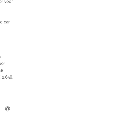
or voor
eg dan
e
oor
de
€ 2.658.