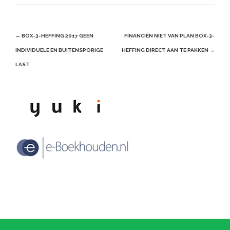
Post
←
BOX-3-HEFFING 2017 GEEN
FINANCIËN NIET VAN PLAN BOX-3-
navigation
INDIVIDUELE EN BUITENSPORIGE
HEFFING DIRECT AAN TE PAKKEN
→
LAST