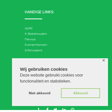
HANDIGE LINKS:
YUKI
E-Boekhouden
Nieuws
Evenemtenten
Inforwijzers
✕
ZOEKEN:
Wij gebruiken cookies
Deze website gebruikt cookies voor
Search
functionaliteit en statistieken.
for:
Niet akkoord
Akkoord
© VGAdvies |
Voorwaarden
|
Privacy
|
Disclaimer
|
WebScapes.nl