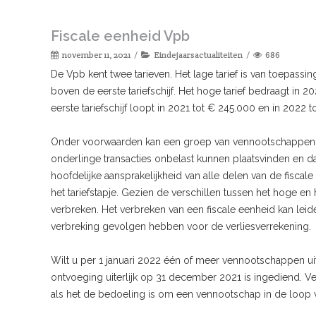
Fiscale eenheid Vpb
november 11, 2021
Eindejaarsactualiteiten
686
De Vpb kent twee tarieven. Het lage tarief is van toepassing
boven de eerste tariefschijf. Het hoge tarief bedraagt in 2
eerste tariefschijf loopt in 2021 tot € 245.000 en in 2022 
Onder voorwaarden kan een groep van vennootschappen v
onderlinge transacties onbelast kunnen plaatsvinden en d
hoofdelijke aansprakelijkheid van alle delen van de fisc
het tariefstapje. Gezien de verschillen tussen het hoge en 
verbreken. Het verbreken van een fiscale eenheid kan leid
verbreking gevolgen hebben voor de verliesverrekening.
Wilt u per 1 januari 2022 één of meer vennootschappen ui
ontvoeging uiterlijk op 31 december 2021 is ingediend. Ver
als het de bedoeling is om een vennootschap in de loop 