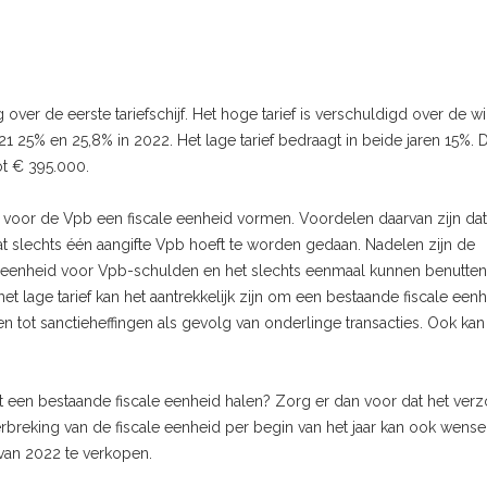
 over de eerste tariefschijf. Het hoge tarief is verschuldigd over de wi
021 25% en 25,8% in 2022. Het lage tarief bedraagt in beide jaren 15%. 
tot € 395.000.
oor de Vpb een fiscale eenheid vormen. Voordelen daarvan zijn dat
at slechts één aangifte Vpb hoeft te worden gedaan. Nadelen zijn de
ale eenheid voor Vpb-schulden en het slechts eenmaal kunnen benutten
het lage tarief kan het aantrekkelijk zijn om een bestaande fiscale eenh
en tot sanctieheffingen als gevolg van onderlinge transacties. Ook kan
t een bestaande fiscale eenheid halen? Zorg er dan voor dat het verz
breking van de fiscale eenheid per begin van het jaar kan ook wenseli
van 2022 te verkopen.