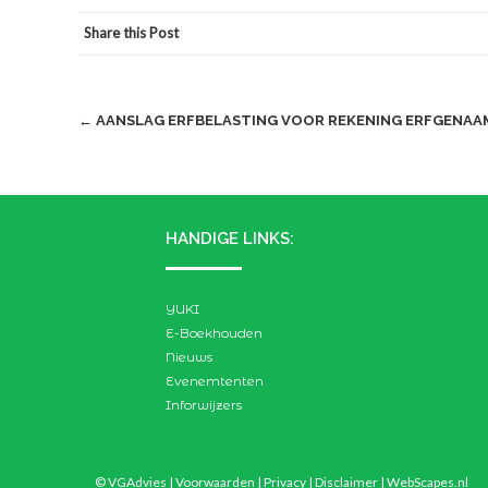
Share this Post
Post
←
AANSLAG ERFBELASTING VOOR REKENING ERFGENAA
navigation
HANDIGE LINKS:
YUKI
E-Boekhouden
Nieuws
Evenemtenten
Inforwijzers
© VGAdvies |
Voorwaarden
|
Privacy
|
Disclaimer
|
WebScapes.nl