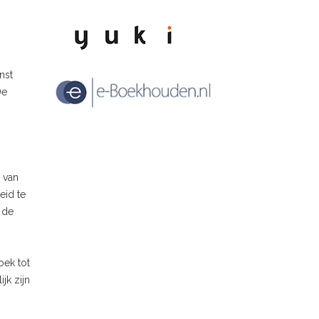
nst
De
 van
eid te
 de
oek tot
jk zijn