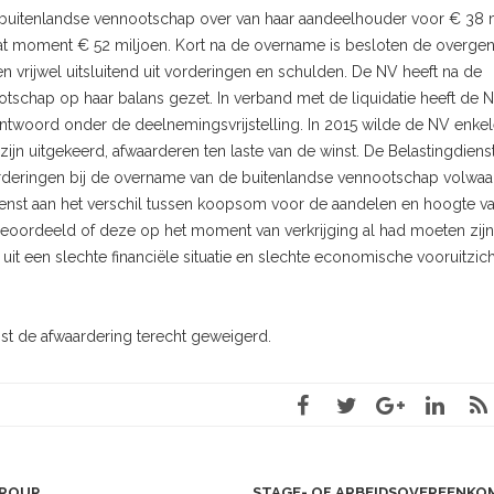
buitenlandse vennootschap over van haar aandeelhouder voor € 38 m
t moment € 52 miljoen. Kort na de overname is besloten de overg
n vrijwel uitsluitend uit vorderingen en schulden. De NV heeft na de
ootschap op haar balans gezet. In verband met de liquidatie heeft de N
antwoord onder de deelnemingsvrijstelling. In 2015 wilde de NV enke
 zijn uitgekeerd, afwaarderen ten laste van de winst. De Belastingdiens
vorderingen bij de overname van de buitenlandse vennootschap volwaa
ienst aan het verschil tussen koopsom voor de aandelen en hoogte va
beoordeeld of deze op het moment van verkrijging al had moeten zijn
t een slechte financiële situatie en slechte economische vooruitzich
st de afwaardering terecht geweigerd.
GROUP
STAGE- OF ARBEIDSOVEREENKO