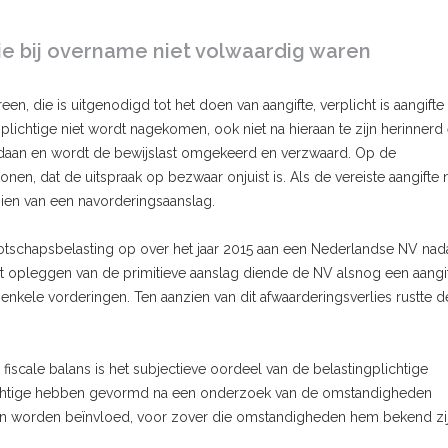
e bij overname niet volwaardig waren
n, die is uitgenodigd tot het doen van aangifte, verplicht is aangifte 
lichtige niet wordt nagekomen, ook niet na hieraan te zijn herinnerd
 gedaan en wordt de bewijslast omgekeerd en verzwaard. Op de
nen, dat de uitspraak op bezwaar onjuist is. Als de vereiste aangifte n
zien van een navorderingsaanslag.
tschapsbelasting op over het jaar 2015 aan een Nederlandse NV nadat
 opleggen van de primitieve aanslag diende de NV alsnog een aangift
enkele vorderingen. Ten aanzien van dit afwaarderingsverlies rustte d
scale balans is het subjectieve oordeel van de belastingplichtige
ichtige hebben gevormd na een onderzoek van de omstandigheden
n worden beïnvloed, voor zover die omstandigheden hem bekend zij