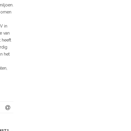
iljoen.
enomen
V in
le van
t heeft
rdig
n het
ten,
MST?
→