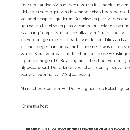
De Nederlandse NV nam begin 2014 alle aandelen in een 
Het eigen vermogen van de vennootschap bedroeg op da
vennootschap te liquideren. De activa en passiva bestonde
liquidatie alle activa en passiva van de buitenlandse venn
haar aangifte Vpb 2014 een resultaat van € 14 miljoen ver
de vorderingen, die in het kader van de liquidatie aan haar
dat niet toegestaan, omdat niet aannemelijk was dat de 
waren. Steun voor dat standpunt ontleende de Belastingd
eigen vermogen. De Belastingdienst heeft per vordering 
afgewaardeerd. De redenen voor afwaardering, bestaande ui
waren al voor het jaar 2014 aanwezig.
Naar het oordeel van Hof Den Haag heeft de Belastingdien
Share this Post
Post
←
BEPERKING LIQUIDATIEVERLIESVERREKENING DOOR 