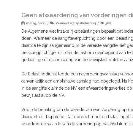
Geen afwaardering van vorderingen di
mei 19, 2022
Vennootschapsbelasting
368
De Algemene wet inzake rijksbelastingen bepaalt dat iederee
doen. Wanneer de aangifteverplichting door een belastingp
daartoe te zijn aangemaand, is de vereiste aangifte niet
belastingplichtige rust dan de last om overtuigend aan te to
gedaan, geldt de omkering van de bewijslast ook ten aan
De Belastingdienst legde een navorderingsaanslag vennoo
aanvankelijk een ambtshalve aanslag had opgelegd. Na het
In de aangifte claimde de NV een afwaarderingsverlies op 
bewijslast al op de NV.
Voor de bepaling van de waarde van een vordering op de fi
daaromtrent bepalend. Dat oordeel moet de belastingpl
waardoor de waarde van de vordering op balansdatum ka