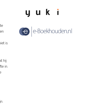
te
 en
iet is
 hij
e in.
e
n.