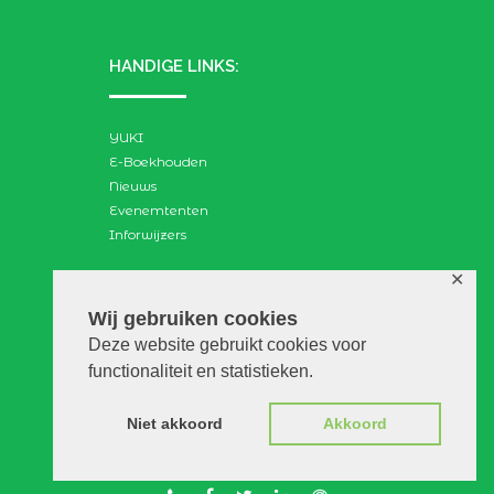
HANDIGE LINKS:
YUKI
E-Boekhouden
Nieuws
Evenemtenten
Inforwijzers
✕
ZOEKEN:
Wij gebruiken cookies
Deze website gebruikt cookies voor
Search
functionaliteit en statistieken.
for:
Niet akkoord
Akkoord
© VGAdvies |
Voorwaarden
|
Privacy
|
Disclaimer
|
WebScapes.nl