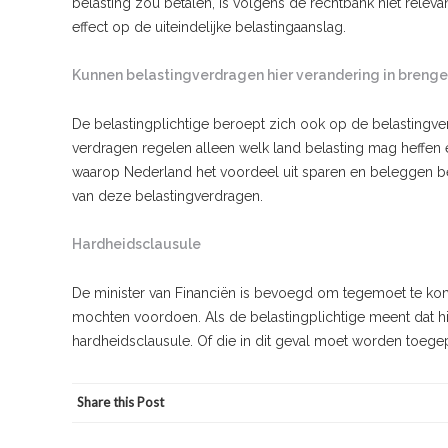
belasting zou betalen, is volgens de rechtbank niet relevant
effect op de uiteindelijke belastingaanslag.
Kunnen belastingverdragen hier verandering in breng
De belastingplichtige beroept zich ook op de belastingver
verdragen regelen alleen welk land belasting mag heffen 
waarop Nederland het voordeel uit sparen en beleggen ber
van deze belastingverdragen.
Hardheidsclausule
De minister van Financiën is bevoegd om tegemoet te kome
mochten voordoen. Als de belastingplichtige meent dat hi
hardheidsclausule. Of die in dit geval moet worden toegepa
Share this Post