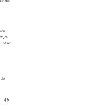
aar het
deze
wijze
 bereik
 de