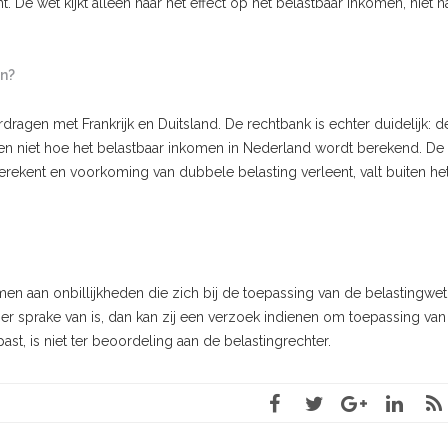
. De wet kijkt alleen naar het effect op het belastbaar inkomen, niet n
en?
dragen met Frankrijk en Duitsland. De rechtbank is echter duidelijk: 
en niet hoe het belastbaar inkomen in Nederland wordt berekend. De 
ekent en voorkoming van dubbele belasting verleent, valt buiten het
n aan onbillijkheden die zich bij de toepassing van de belastingwet
er sprake van is, dan kan zij een verzoek indienen om toepassing van
st, is niet ter beoordeling aan de belastingrechter.