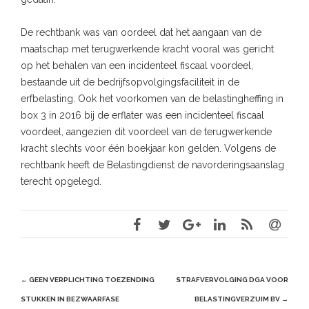
De rechtbank was van oordeel dat het aangaan van de
maatschap met terugwerkende kracht vooral was gericht
op het behalen van een incidenteel fiscaal voordeel,
bestaande uit de bedrijfsopvolgingsfaciliteit in de
erfbelasting. Ook het voorkomen van de belastingheffing in
box 3 in 2016 bij de erflater was een incidenteel fiscaal
voordeel, aangezien dit voordeel van de terugwerkende
kracht slechts voor één boekjaar kon gelden. Volgens de
rechtbank heeft de Belastingdienst de navorderingsaanslag
terecht opgelegd.
Post
←
GEEN VERPLICHTING TOEZENDING
STRAFVERVOLGING DGA VOOR
navigation
STUKKEN IN BEZWAARFASE
BELASTINGVERZUIM BV
→