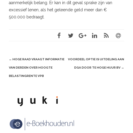
aanmerkelijk belang. Er kan in dit geval sprake zijn van
excessief lenen, als het geleende geld meer dan €
500.000 bedraagt.
Post
←
HOGE RAAD VRAAGT INFORMATIE
VOORDEEL OPTIE IS UITDELING AAN
navigation
VAN DERDEN OVER HOOGTE
DGA DOOR TE HOGE HUUR BV
→
BELASTINGRENTE VPB