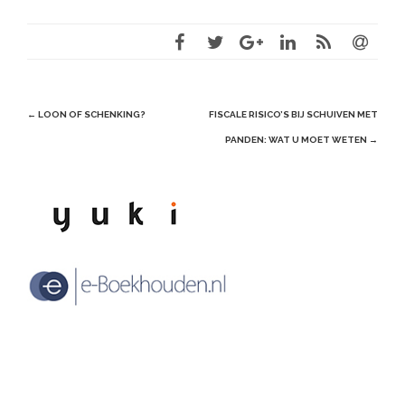
Post
←
LOON OF SCHENKING?
FISCALE RISICO’S BIJ SCHUIVEN MET
navigation
PANDEN: WAT U MOET WETEN
→