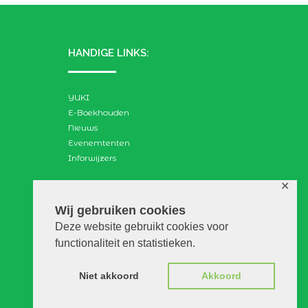
HANDIGE LINKS:
YUKI
E-Boekhouden
Nieuws
Evenemtenten
Inforwijzers
✕
ZOEKEN:
Wij gebruiken cookies
Deze website gebruikt cookies voor
Search
functionaliteit en statistieken.
for:
Niet akkoord
Akkoord
© VGAdvies |
Voorwaarden
|
Privacy
|
Disclaimer
|
WebScapes.nl