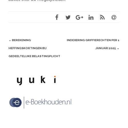
Post
←
BEREKENING
INDEXERING GRIFFIERECHTEN PER 1
navigation
HEFFINGSKORTINGEN BIJ
JANUARI 2025
→
GEDEELTELIJKE BELASTINGPLICHT