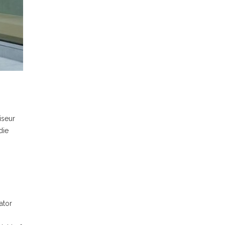
iseur
die
ator