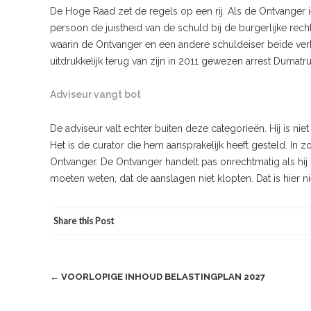
De Hoge Raad zet de regels op een rij. Als de Ontvanger 
persoon de juistheid van de schuld bij de burgerlijke recht
waarin de Ontvanger en een andere schuldeiser beide ve
uitdrukkelijk terug van zijn in 2011 gewezen arrest Dumatr
Adviseur vangt bot
De adviseur valt echter buiten deze categorieën. Hij is ni
Het is de curator die hem aansprakelijk heeft gesteld. In 
Ontvanger. De Ontvanger handelt pas onrechtmatig als hij 
moeten weten, dat de aanslagen niet klopten. Dat is hier 
Share this Post
Post
←
VOORLOPIGE INHOUD BELASTINGPLAN 2027
navigation