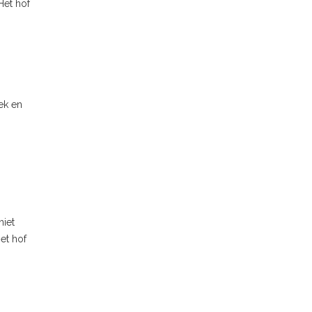
Het hof
ek en
niet
et hof