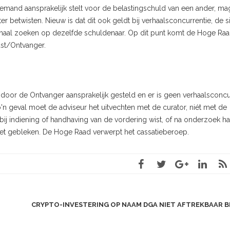
iemand aansprakelijk stelt voor de belastingschuld van een ander, ma
er betwisten. Nieuw is dat dit ook geldt bij verhaalsconcurrentie, de si
rhaal zoeken op dezelfde schuldenaar. Op dit punt komt de Hoge Ra
ust/Ontvanger.
et door de Ontvanger aansprakelijk gesteld en er is geen verhaalsconcu
zo'n geval moet de adviseur het uitvechten met de curator, niét met de
bij indiening of handhaving van de vordering wist, of na onderzoek h
niet gebleken. De Hoge Raad verwerpt het cassatieberoep.
CRYPTO-INVESTERING OP NAAM DGA NIET AFTREKBAAR B