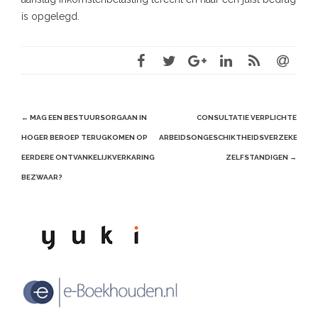
is opgelegd.
Post
←
MAG EEN BESTUURSORGAAN IN
CONSULTATIE VERPLICHTE
navigation
HOGER BEROEP TERUGKOMEN OP
ARBEIDSONGESCHIKTHEIDSVERZEKERING
EERDERE ONTVANKELIJKVERKARING
ZELFSTANDIGEN
→
BEZWAAR?