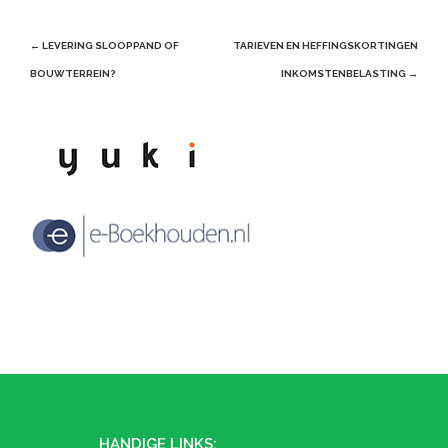
Post
←
LEVERING SLOOPPAND OF
TARIEVEN EN HEFFINGSKORTINGEN
navigation
BOUWTERREIN?
INKOMSTENBELASTING
→
HANDIGE LINKS: