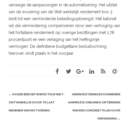
vanwege de aanpassingen in de automatisering. Het uitstel
van de invoering van de Wet werkelijk rendement box 3
leidt tot een verminderde belastingopbrengst. Het kabinet
wil die vermindering compenseren door een verhoging van
het forfaitaire rendement op overige bezittingen met 1,78
procentpunt en een verlaging van het heffingvrije
vermogen. De definitieve budgettaire besluitvorming
hierover vindt plaats in het voorjaar.
Post
←
HOGER BEROEP INSPECTEUR NIET-
HERINVESTERINGSVOORNEMEN
navigation
ONTVANKELIJK DOOR TE LAAT
AANWEZIG ONDANKS ONTBREKEN
INDIENEN VAN MOTIVERING
VAN EEN CONCREET PLAN VOOR
VERVANGING
→