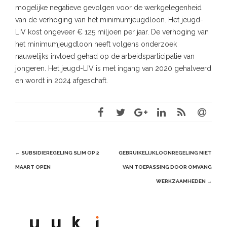
mogelijke negatieve gevolgen voor de werkgelegenheid
van de verhoging van het minimumjeugdloon. Het jeugd-
LIV kost ongeveer € 125 miljoen per jaar. De verhoging van
het minimumjeugdloon heeft volgens onderzoek
nauwelijks invloed gehad op de arbeidsparticipatie van
jongeren. Het jeugd-LIV is met ingang van 2020 gehalveerd
en wordt in 2024 afgeschaft.
Post
←
SUBSIDIEREGELING SLIM OP 2
GEBRUIKELIJKLOONREGELING NIET
navigation
MAART OPEN
VAN TOEPASSING DOOR OMVANG
WERKZAAMHEDEN
→