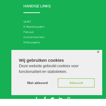
HANDIGE LINKS:
YUKI
E-Boekhouden
Nieuws
Evenemtenten
Inforwijzers
✕
ZOEKEN:
Wij gebruiken cookies
Deze website gebruikt cookies voor
Search
functionaliteit en statistieken.
for:
Niet akkoord
Akkoord
© VGAdvies |
Voorwaarden
|
Privacy
|
Disclaimer
|
WebScapes.nl