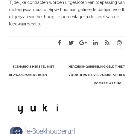
Tijdelijke contracten worden uitgesloten van toepassing van
de leegwaarderatio. Bij verhuur aan gelieerde partijen wordt
uitgegaan van het hoogste percentage in de tabel van de
leegwaarderatio.
Post
←
SCENARIO’S HERSTEL NIET-
HERZIENINGSREGELING GELDT NIET
navigation
BEZWAARMAKERS BOX 3
VOOR HERSTEL VERZUIMDE AFTREK
VOORBELASTING
→