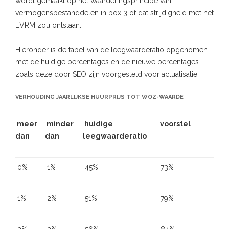
wordt gemaakt op het waarderingsprincipe van
vermogensbestanddelen in box 3 of dat strijdigheid met het
EVRM zou ontstaan.
Hieronder is de tabel van de leegwaarderatio opgenomen
met de huidige percentages en de nieuwe percentages
zoals deze door SEO zijn voorgesteld voor actualisatie.
VERHOUDING JAARLIJKSE HUURPRIJS TOT WOZ-WAARDE
meer
minder
huidige
voorstel
dan
dan
leegwaarderatio
0%
1%
45%
73%
1%
2%
51%
79%