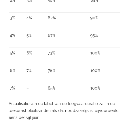
2%
3%
56%
84%
3%
4%
62%
90%
4%
5%
67%
95%
5%
6%
73%
100%
6%
7%
78%
100%
7%
–
85%
100%
Actualisatie van de tabel van de leegwaarderatio zal in de
toekomst plaatsvinden als dat noodzakelijk is, bijvoorbeeld
eens per vijf jaar.