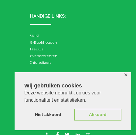
HANDIGE LINKS:
YUKI
E-Boekhouden
Nieuws
Evenemtenten
Inforwijzers
✕
ZOEKEN:
Wij gebruiken cookies
Deze website gebruikt cookies voor
Search
functionaliteit en statistieken.
for:
Niet akkoord
Akkoord
© VGAdvies |
Voorwaarden
|
Privacy
|
Disclaimer
|
WebScapes.nl