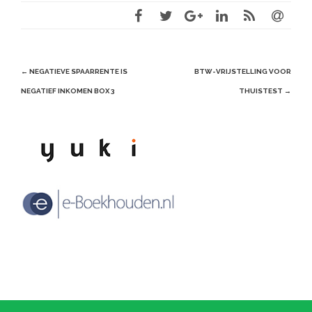
Post
←
NEGATIEVE SPAARRENTE IS
BTW-VRIJSTELLING VOOR
navigation
NEGATIEF INKOMEN BOX 3
THUISTEST
→