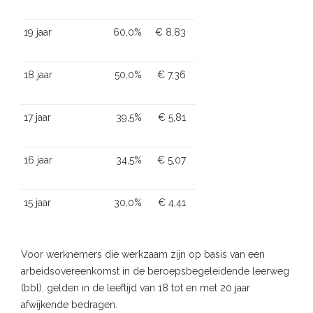
19 jaar
60,0%
€ 8,83
18 jaar
50,0%
€ 7,36
17 jaar
39,5%
€ 5,81
16 jaar
34,5%
€ 5,07
15 jaar
30,0%
€ 4,41
Voor werknemers die werkzaam zijn op basis van een
arbeidsovereenkomst in de beroepsbegeleidende leerweg
(bbl), gelden in de leeftijd van 18 tot en met 20 jaar
afwijkende bedragen.