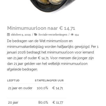
Minimumuurloon naar € 14,71
oktober 9, 2025
Sociale verzekeringen
154
De bedragen van de Wet minimumloon en
minimumvakantiebijslag worden halfjaarlijks gewijzigd. Per 1
januari 2026 bedraagt het minimumuurloon voor iemand
van 21 jaar of ouder € 14,71. Voor mensen die jonger zijn
dan 21 jaar gelden van het wettelijk minimumuurloon
afgeleide bedragen.
LEEFTIJD
STAFFELING
PER UUR
21 jaar en ouder
100,0%
€ 14,71
20 jaar
80,0%
€ 11,77