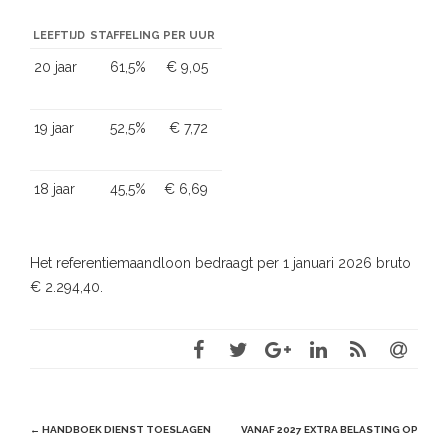
LEEFTIJD
STAFFELING
PER UUR
20 jaar
61,5%
€ 9,05
19 jaar
52,5%
€ 7,72
18 jaar
45,5%
€ 6,69
Het referentiemaandloon bedraagt per 1 januari 2026 bruto
€ 2.294,40.
Post
←
HANDBOEK DIENST TOESLAGEN
VANAF 2027 EXTRA BELASTING OP