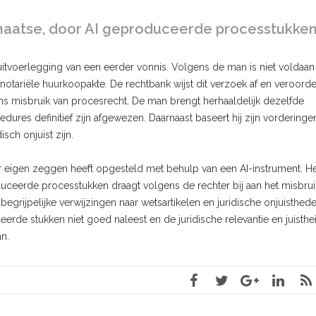
maatse, door AI geproduceerde processtukke
itvoerlegging van een eerder vonnis. Volgens de man is niet voldaan
 notariële huurkoopakte. De rechtbank wijst dit verzoek af en veroorde
s misbruik van procesrecht. De man brengt herhaaldelijk dezelfde
dures definitief zijn afgewezen. Daarnaast baseert hij zijn vordering
sch onjuist zijn.
 eigen zeggen heeft opgesteld met behulp van een AI-instrument. H
ceerde processtukken draagt volgens de rechter bij aan het misbrui
egrijpelijke verwijzingen naar wetsartikelen en juridische onjuisthed
erde stukken niet goed naleest en de juridische relevantie en juisthe
n.