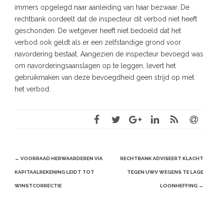
immers opgelegd naar aanleiding van haar bezwaar. De
rechtbank oordeelt dat de inspecteur dit verbod niet heeft
geschonden. De wetgever heeft niet bedoeld dat het
verbod ook geldt als er een zelfstandige grond voor
navordering bestaat. Aangezien de inspecteur bevoegd was
om navorderingsaanslagen op te leggen, levert het
gebruikmaken van deze bevoegdheid geen strijd op met
het verbod.
Post
←
VOORRAAD HERWAARDEREN VIA
RECHTBANK ADVISEERT KLACHT
navigation
KAPITAALREKENING LEIDT TOT
TEGEN UWV WEGENS TE LAGE
WINSTCORRECTIE
LOONHEFFING
→