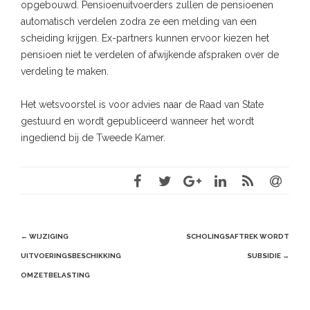
opgebouwd. Pensioenuitvoerders zullen de pensioenen
automatisch verdelen zodra ze een melding van een
scheiding krijgen. Ex-partners kunnen ervoor kiezen het
pensioen niet te verdelen of afwijkende afspraken over de
verdeling te maken.
Het wetsvoorstel is voor advies naar de Raad van State
gestuurd en wordt gepubliceerd wanneer het wordt
ingediend bij de Tweede Kamer.
Post
←
WIJZIGING
SCHOLINGSAFTREK WORDT
navigation
UITVOERINGSBESCHIKKING
SUBSIDIE
→
OMZETBELASTING