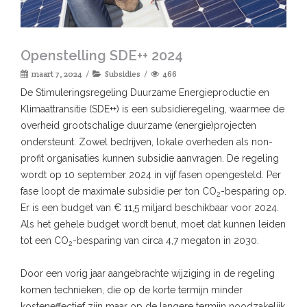
Openstelling SDE++ 2024
maart 7, 2024
Subsidies
466
De Stimuleringsregeling Duurzame Energieproductie en
Klimaattransitie (SDE++) is een subsidieregeling, waarmee de
overheid grootschalige duurzame (energie)projecten
ondersteunt. Zowel bedrijven, lokale overheden als non-
profit organisaties kunnen subsidie aanvragen. De regeling
wordt op 10 september 2024 in vijf fasen opengesteld. Per
fase loopt de maximale subsidie per ton CO
-besparing op.
2
Er is een budget van € 11,5 miljard beschikbaar voor 2024.
Als het gehele budget wordt benut, moet dat kunnen leiden
tot een CO
-besparing van circa 4,7 megaton in 2030.
2
Door een vorig jaar aangebrachte wijziging in de regeling
komen technieken, die op de korte termijn minder
kosteneffectief zijn maar op de langere termijn noodzakelijk