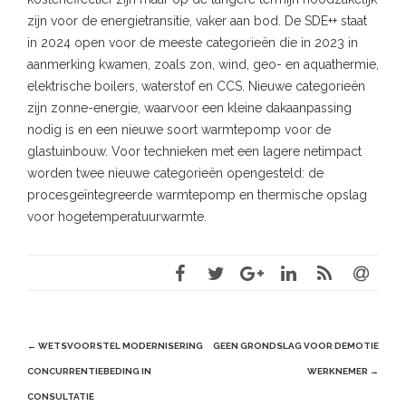
zijn voor de energietransitie, vaker aan bod. De SDE++ staat
in 2024 open voor de meeste categorieën die in 2023 in
aanmerking kwamen, zoals zon, wind, geo- en aquathermie,
elektrische boilers, waterstof en CCS. Nieuwe categorieën
zijn zonne-energie, waarvoor een kleine dakaanpassing
nodig is en een nieuwe soort warmtepomp voor de
glastuinbouw. Voor technieken met een lagere netimpact
worden twee nieuwe categorieën opengesteld: de
procesgeïntegreerde warmtepomp en thermische opslag
voor hogetemperatuurwarmte.
Post
←
WETSVOORSTEL MODERNISERING
GEEN GRONDSLAG VOOR DEMOTIE
navigation
CONCURRENTIEBEDING IN
WERKNEMER
→
CONSULTATIE