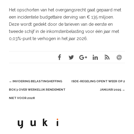
Het opschorten van het overgangsrecht gaat gepaard met
een incidentele budgettaire derving van € 135 miljoen.
Deze wordt gedekt door de tarieven van de eerste en
tweede schijf in de inkomstenbelasting voor één jaar met
0,03%-punt te verhogen in het jaar 2026.
Post
←
INVOERING BELASTINGHEFFING
ISDE-REGELING OPENT WEER OP 2
navigation
BOX 3 OVER WERKELIJK RENDEMENT
JANUARI 2025
→
NIET VOOR 2028