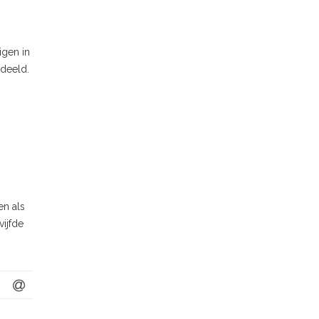
igen in
edeeld.
en als
vijfde