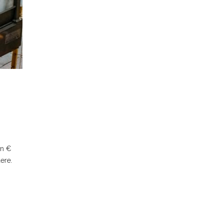
an €
ere.