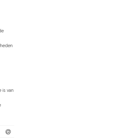
de
amheden
 is van
e