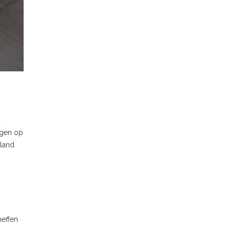
agen op
rland
heffen