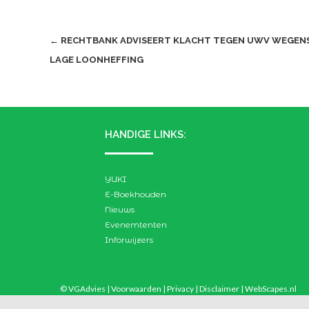
Post
←
RECHTBANK ADVISEERT KLACHT TEGEN UWV WEGENS
LAGE LOONHEFFING
navigation
HANDIGE LINKS:
YUKI
E-Boekhouden
Nieuws
Evenemtenten
Inforwijzers
© VGAdvies |
Voorwaarden
|
Privacy
|
Disclaimer
|
WebScapes.nl