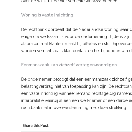
over de winst uit de hier verrichte werkzaamheden.
Woning is vaste inrichting
De rechtbank oordeelt dat de Nederlandse woning waar de
enige die werkzaam is voor de onderneming. Tijdens zijn ver
afspraken met klanten, maakt hij offertes en sluit hij o
worden verricht zoals klantcontact en het bijhouden van de
Eenmanszaak kan zichzelf vertegenwoordigen
De ondernemer betoogt dat een eenmanszaak zichzelf geen
belastingverdrag niet van toepassing kan zijn. De rechtban
een vaste inrichting wanneer iemand rechtsgeldig name
interpretatie waarbij alleen een werknemer of een derde e
rechtbank niet in overeenstemming met deze strekking.
Share this Post