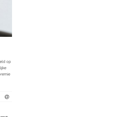
teld op
ijke
premie