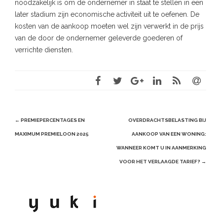
noodzakelijk is om de ondernemer in staat te stellen in een
later stadium zijn economische activiteit uit te oefenen. De
kosten van de aankoop moeten wel zijn verwerkt in de prijs
van de door de ondernemer geleverde goederen of
verrichte diensten.
Post
←
PREMIEPERCENTAGES EN
OVERDRACHTSBELASTING BIJ
navigation
MAXIMUM PREMIELOON 2025
AANKOOP VAN EEN WONING:
WANNEER KOMT U IN AANMERKING
VOOR HET VERLAAGDE TARIEF?
→