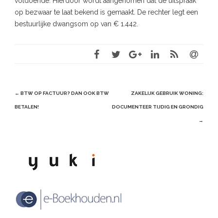
voldoende. Hierdoor wordt aangenomen dat de uitspraak
op bezwaar te laat bekend is gemaakt. De rechter legt een
bestuurlijke dwangsom op van € 1.442.
Post
←
BTW OP FACTUUR? DAN OOK BTW
ZAKELIJK GEBRUIK WONING:
navigation
BETALEN!
DOCUMENTEER TIJDIG EN GRONDIG
→