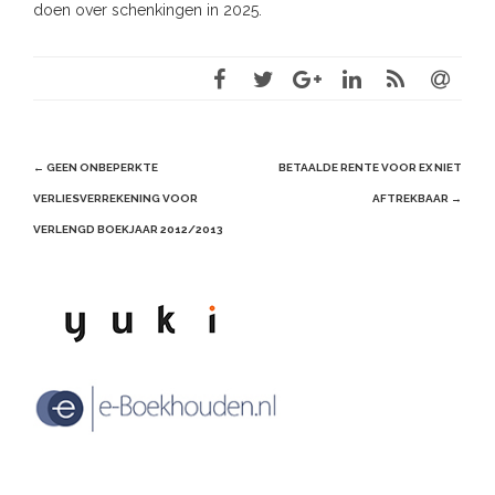
doen over schenkingen in 2025.
Post
←
GEEN ONBEPERKTE
BETAALDE RENTE VOOR EX NIET
navigation
VERLIESVERREKENING VOOR
AFTREKBAAR
→
VERLENGD BOEKJAAR 2012/2013