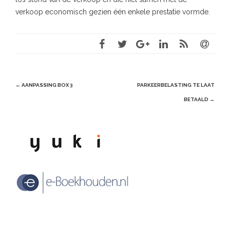
verkoop economisch gezien één enkele prestatie vormde.
Post
←
AANPASSING BOX 3
PARKEERBELASTING TE LAAT
navigation
BETAALD
→